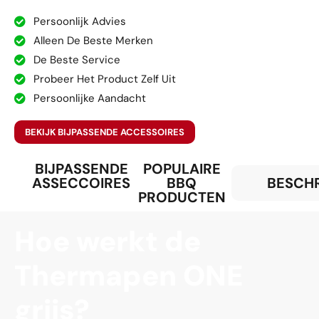
Persoonlijk Advies
Alleen De Beste Merken
De Beste Service
Probeer Het Product Zelf Uit
Persoonlijke Aandacht
BEKIJK BIJPASSENDE ACCESSOIRES
BIJPASSENDE
POPULAIRE
ASSECCOIRES
BBQ
BESCHR
PRODUCTEN
Hoe werkt de
Thermapen ONE
grijs?