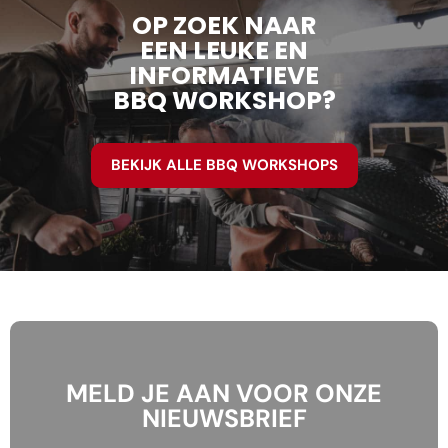
OP ZOEK NAAR
EEN LEUKE EN
INFORMATIEVE
BBQ WORKSHOP?
BEKIJK ALLE BBQ WORKSHOPS
MELD JE AAN VOOR ONZE
NIEUWSBRIEF