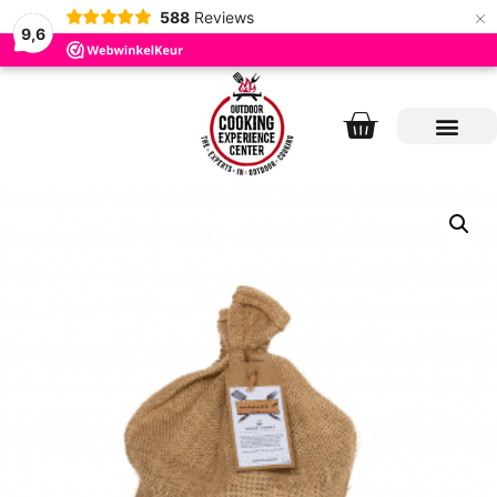
×
588
Reviews
9,6
BBQ Worksho
BBQ Producte
BBQ Catering
BBQ Communi