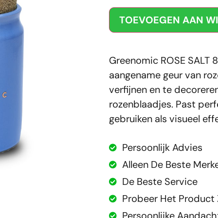
TOEVOEGEN AAN W
Greenomic ROSE SALT 80g
aangename geur van roze
verfijnen en te decorere
rozenblaadjes. Past perfe
gebruiken als visueel ef
Persoonlijk Advies
Alleen De Beste Merk
De Beste Service
Probeer Het Product Z
Persoonlijke Aandach