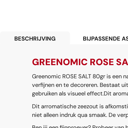
BESCHRIJVING
BIJPASSENDE A
GREENOMIC ROSE SA
Greenomic ROSE SALT 80gr is een na
verfijnen en te decoreren. Bestaat ui
gebruiken als visueel effect.Dit aro
Dit arromatische zeezout is afkomstig
niet alleen indruk qua smaak. De ver
Ben jij een fijnproever? Probeer van