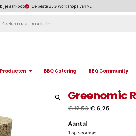
 bij je aankoop
De beste BBQ Workshops van NL
 Producten
BBQ Catering
BBQ Community
Greenomic R
€
12,50
€
6,25
Aantal
1 op voorraad