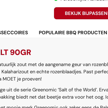
BEKIJK BIJPASSE
SSECCOIRES
POPULAIRE BBQ PRODUCTEN
LT 90GR
tuurlijk zout met de aangename geur van rozenbl
t Kalaharizout en echte rozenblaadjes. Past perfect
ma MOET je proeven!
e uit de serie Greenomic ‘Salt of the World’. Erv
pakking biedt net dat beetje extra voor het oog.
 het mooie merk Greenomic ook zeker eens de Balsam