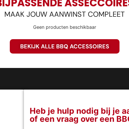
BIJPASSENDE ASSECCOIRE
MAAK JOUW AANWINST COMPLEET
Geen producten beschikbaar
BEKIJK ALLE BBQ ACCESSOIRES
Heb je hulp nodig bij je 
of een vraag over een B