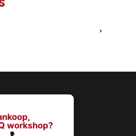
S
aankoop,
BQ workshop?