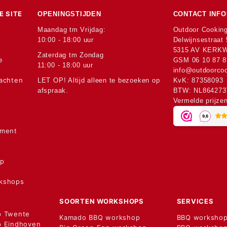
E SITE
OPENINGSTIJDEN
CONTACT INFO
Maandag tm Vrijdag:
Outdoor Cooking
10:00 - 18:00 uur
Delwijnsestraat 
5315 AV KERK
Zaterdag tm Zondag
e
GSM
06 10 87 8
11:00 - 18:00 uur
info@outdoorcoo
lachten
LET OP! Altijd alleen te bezoeken op
KvK: 87358093
afspraak.
BTW: NL864273
Vermelde prijze
ement
op
rkshops
SOORTEN WORKSHOPS
SERVICES
p Twente
Kamado BBQ workshop
BBQ workshop 
 Eindhoven