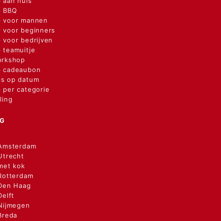
 aan huis
p BBQ
 voor mannen
 voor beginners
voor bedrijven
 teamuitje
orkshop
 cadeaubon
s op datum
 per categorie
ling
NG
 Amsterdam
Utrecht
met kok
Rotterdam
 Den Haag
Delft
Nijmegen
Breda