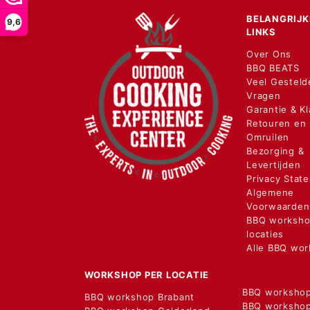
BELANGRIJK
9,6
LINKS
Over Ons
BBQ BEATS
Veel Gesteld
Vragen
Garantie & K
Retouren en
Omruilen
Bezorging &
Levertijden
Privacy Stat
Algemene
Voorwaarden
BBQ worksh
locaties
Alle BBQ wo
WORKSHOP PER LOCATIE
BBQ worksho
BBQ workshop Brabant
BBQ workshop