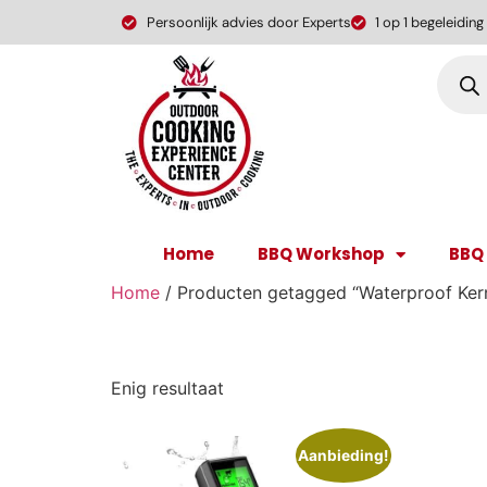
Persoonlijk advies door Experts
1 op 1 begeleiding
Home
BBQ Workshop
BBQ
Home
/ Producten getagged “Waterproof Ke
Waterproof Kern
Enig resultaat
Aanbieding!