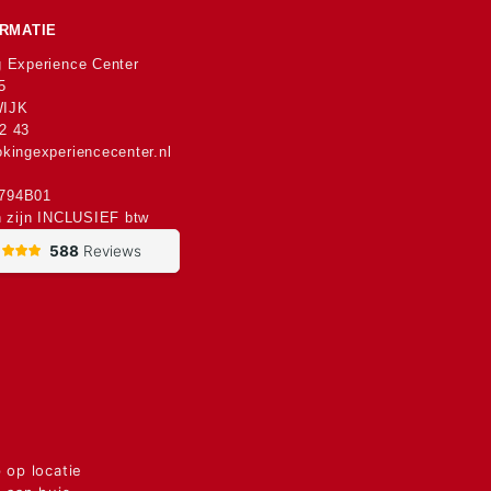
RMATIE
 Experience Center
5
WIJK
2 43
kingexperiencecenter.nl
794B01
n zijn INCLUSIEF btw
op locatie