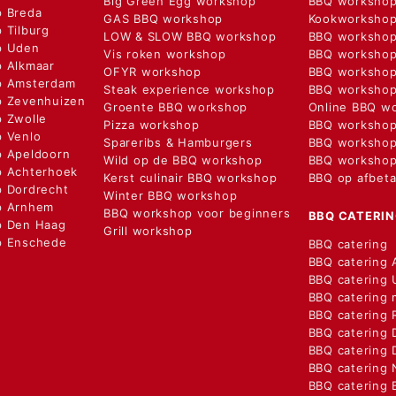
Big Green Egg workshop
BBQ workshop
 Breda
GAS BBQ workshop
Kookworksho
 Tilburg
LOW & SLOW BBQ workshop
BBQ workshop
p Uden
Vis roken workshop
BBQ workshop
 Alkmaar
OFYR workshop
BBQ workshop 
p Amsterdam
Steak experience workshop
BBQ workshop
 Zevenhuizen
Groente BBQ workshop
Online BBQ w
 Zwolle
Pizza workshop
BBQ workshop
 Venlo
Spareribs & Hamburgers
BBQ workshop
 Apeldoorn
Wild op de BBQ workshop
BBQ workshop
 Achterhoek
Kerst culinair BBQ workshop
BBQ op afbeta
 Dordrecht
Winter BBQ workshop
p Arnhem
BBQ workshop voor beginners
BBQ CATERI
p Den Haag
Grill workshop
p Enschede
BBQ catering
BBQ catering
BBQ catering 
BBQ catering 
BBQ catering 
BBQ catering
BBQ catering 
BBQ catering 
BBQ catering 